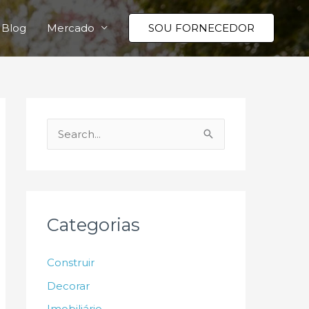
Blog
Mercado
SOU FORNECEDOR
P
e
s
q
u
Categorias
i
s
Construir
a
Decorar
r
Imobiliário