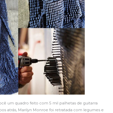
cê um quadro feito com 5 mil palhetas de guitarra
pos atrás, Marilyn Monroe foi retratada com legumes e