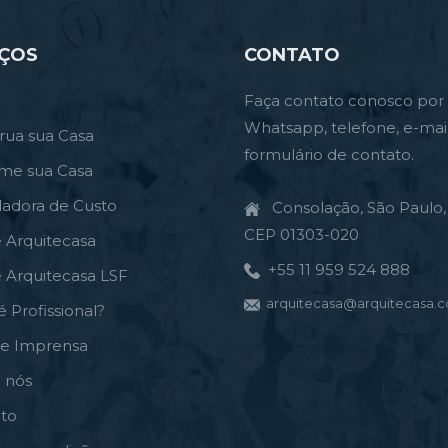
IÇOS
CONTATO
Faça contato conosco por
Whatsapp, telefone, e-mai
rua sua Casa
formulário de contato.
rme sua Casa
ladora de Custo
Consolação, São Paulo, 
CEP 01303-020
e Arquitecasa
+55 11 959 524 888
e Arquitecasa LSF
arquitecasa@arquitecasa.c
é Profissional?
de Imprensa
 nós
to