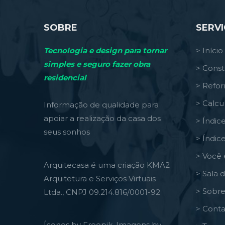
SOBRE
SERV
Tecnologia e design para tornar
> Início
simples e seguro fazer obra
> Const
residencial
> Refo
> Calcu
Informação de qualidade para
apoiar a realização da casa dos
> Índic
seus sonhos
> Índic
> Você 
Arquitecasa é uma criação KMA2
> Sala 
Arquitetura e Serviços Virtuais
> Sobre
Ltda., CNPJ 09.214.816/0001-92
> Conta
Ícones by Freepik, Imagens by