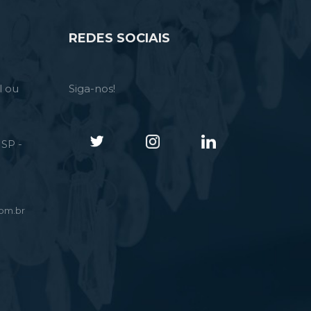
REDES SOCIAIS
l ou
Siga-nos!
SP -
om.br