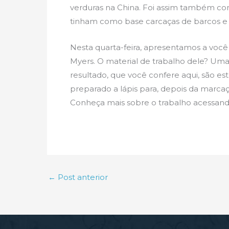
verduras na China. Foi assim também com
tinham como base carcaças de barcos e 
Nesta quarta-feira, apresentamos a você
Myers. O material de trabalho dele? Uma
resultado, que você confere aqui, são est
preparado a lápis para, depois da marcação
Conheça mais sobre o trabalho acessan
←
Post anterior