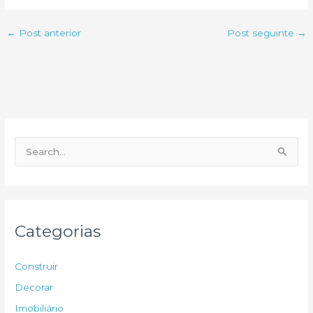
←
Post anterior
Post seguinte
→
P
e
s
q
u
Categorias
i
s
Construir
a
Decorar
r
Imobiliário