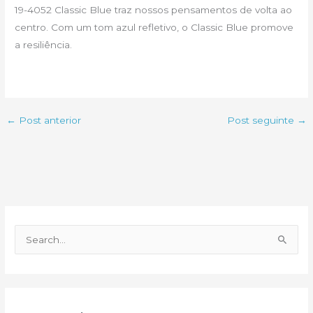
19-4052 Classic Blue traz nossos pensamentos de volta ao
centro. Com um tom azul refletivo, o Classic Blue promove
a resiliência.
←
Post anterior
Post seguinte
→
P
e
s
q
u