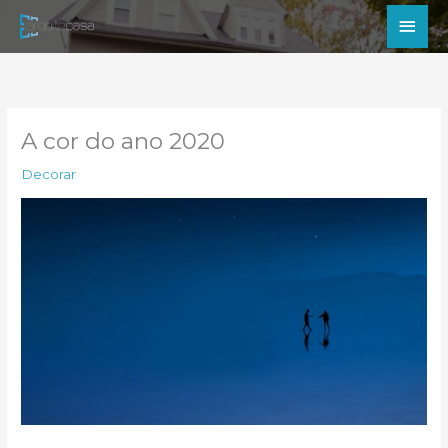
Ir
Men
para
princ
o
conteúdo
A cor do ano 2020
Decorar