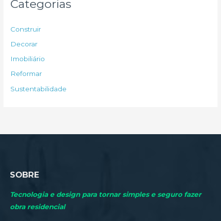
Categorias
i
s
Construir
a
Decorar
r
Imobiliário
p
Reformar
o
Sustentabilidade
r
:
SOBRE
Tecnologia e design para tornar simples e seguro fazer
obra residencial