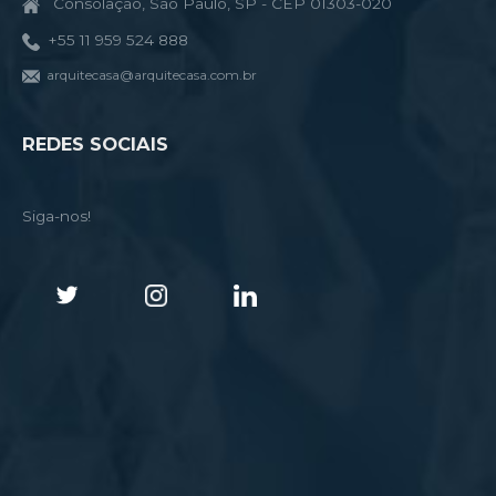
Consolação, São Paulo, SP - CEP 01303-020
+55 11 959 524 888
arquitecasa@arquitecasa.com.br
REDES SOCIAIS
Siga-nos!