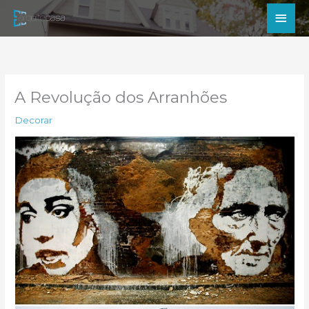
Ir
Men
para
princ
o
conteúdo
A Revolução dos Arranhões
Decorar