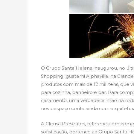
O Grupo Santa Helena inaugurou, no últi
Shopping Iguatemi Alphaville, na Grand
produtos com mais de 12 mil itens, que v
para cozinha, banheiro e bar. Para compl
casamento, uma verdadeira ‘mão na roda’
novo espaço conta ainda com arquitetura
A Cleusa Presentes, referência em comp
sofisticação, pertence ao Grupo Santa H