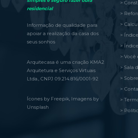
simples e seguro fazer obra
> Const
residencial
> Refo
> Calcu
Informação de qualidade para
apoiar a realização da casa dos
> Índic
seus sonhos
> Índic
> Você 
Arquitecasa é uma criação KMA2
> Sala 
Arquitetura e Serviços Virtuais
> Sobre
Ltda., CNPJ 09.214.816/0001-92
> Conta
Ícones by Freepik, Imagens by
> Termo
Unsplash
> Polít