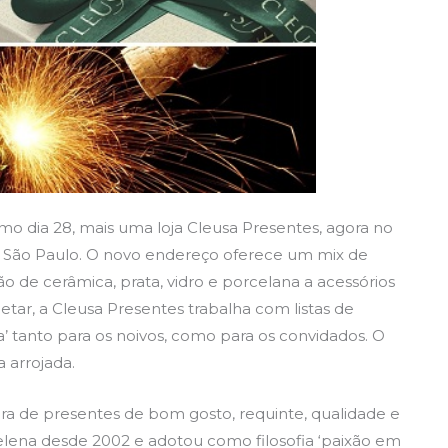
mo dia 28, mais uma loja Cleusa Presentes, agora no
e São Paulo. O novo endereço oferece um mix de
ão de cerâmica, prata, vidro e porcelana a acessórios
etar, a Cleusa Presentes trabalha com listas de
 tanto para os noivos, como para os convidados. O
 arrojada.
ra de presentes de bom gosto, requinte, qualidade e
elena desde 2002 e adotou como filosofia ‘paixão em