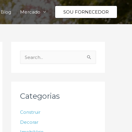
Blog
Mercado
SOU FORNECEDOR
P
e
s
q
u
Categorias
i
s
Construir
a
Decorar
r
Imobiliário