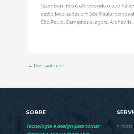
fazer bem feito’, oferecendo o que há de 
estão localizadas em São Paulo: bairros
São Paulo, Campinas e, agora, Alphaville
←
Post anterior
SOBRE
SERV
Tecnologia e design para tornar
> Início