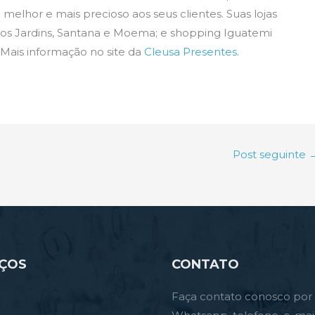
melhor e mais precioso aos seus clientes. Suas lojas
 dos Jardins, Santana e Moema; e shopping Iguatemi
. Mais informação no site da
Cleusa Presentes
.
Post seguinte
IÇOS
CONTATO
Faça contato conosco por