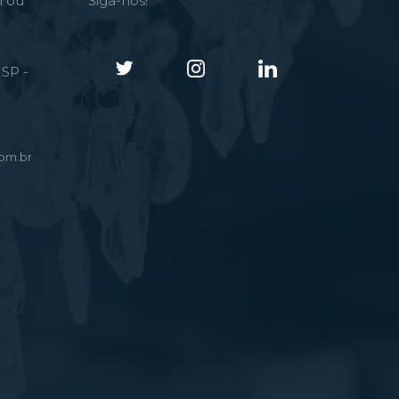
l ou
Siga-nos!
SP -
om.br