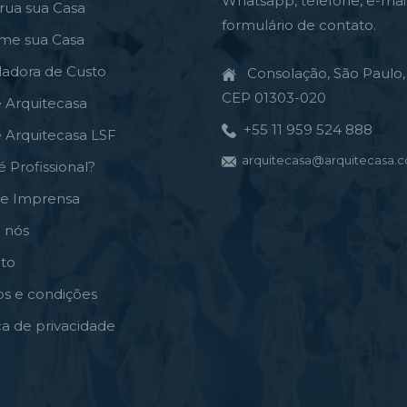
Whatsapp, telefone, e-mai
rua sua Casa
formulário de contato.
rme sua Casa
ladora de Custo
Consolação, São Paulo, 
CEP 01303-020
e Arquitecasa
+55 11 959 524 888
e Arquitecasa LSF
arquitecasa@arquitecasa.c
é Profissional?
de Imprensa
 nós
to
s e condições
ica de privacidade