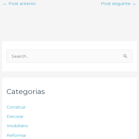
←
Post anterior
Post seguinte
→
P
e
s
q
u
Categorias
i
s
Construir
a
Decorar
r
Imobiliário
p
Reformar
o