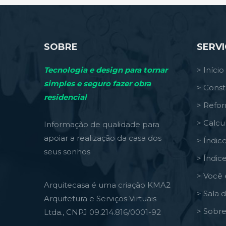
SOBRE
SERV
Tecnologia e design para tornar
> Início
simples e seguro fazer obra
> Const
residencial
> Refo
> Calcu
Informação de qualidade para
apoiar a realização da casa dos
> Índic
seus sonhos
> Índic
> Você 
Arquitecasa é uma criação KMA2
> Sala 
Arquitetura e Serviços Virtuais
> Sobre
Ltda., CNPJ 09.214.816/0001-92