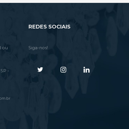
REDES SOCIAIS
l ou
Siga-nos!
SP -
om.br