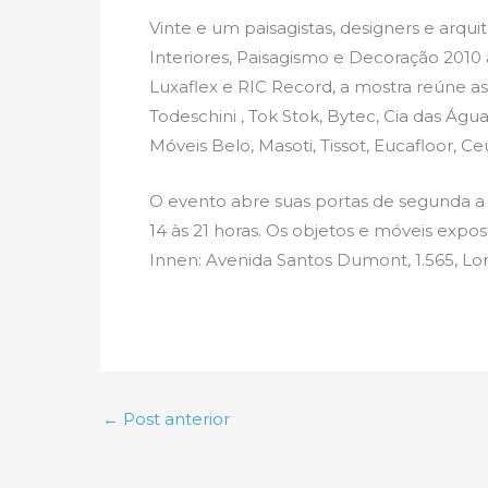
Vinte e um paisagistas, designers e arqu
Interiores, Paisagismo e Decoração 2010 
Luxaflex e RIC Record, a mostra reúne as
Todeschini , Tok Stok, Bytec, Cia das Ág
Móveis Belo, Masoti, Tissot, Eucafloor, Ce
O evento abre suas portas de segunda a s
14 às 21 horas. Os objetos e móveis expos
Innen: Avenida Santos Dumont, 1.565, Lon
←
Post anterior