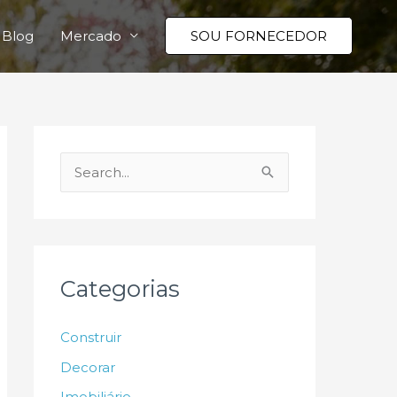
Blog
Mercado
SOU FORNECEDOR
P
e
s
q
u
Categorias
i
s
Construir
a
Decorar
r
Imobiliário