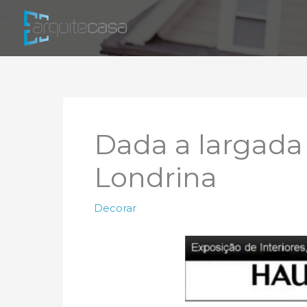
Ir
para
o
conteúdo
Dada a largada
Londrina
Decorar