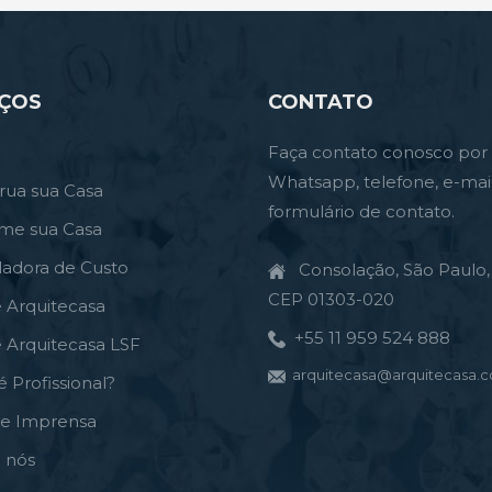
IÇOS
CONTATO
Faça contato conosco por
Whatsapp, telefone, e-mai
rua sua Casa
formulário de contato.
rme sua Casa
ladora de Custo
Consolação, São Paulo, 
CEP 01303-020
e Arquitecasa
+55 11 959 524 888
e Arquitecasa LSF
arquitecasa@arquitecasa.c
é Profissional?
de Imprensa
 nós