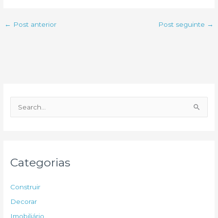
←
Post anterior
Post seguinte
→
P
e
s
q
u
Categorias
i
s
Construir
a
Decorar
r
Imobiliário