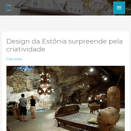
Ir
Men
para
princ
o
conteúdo
Design da Estônia surpreende pela
criatividade
Decorar