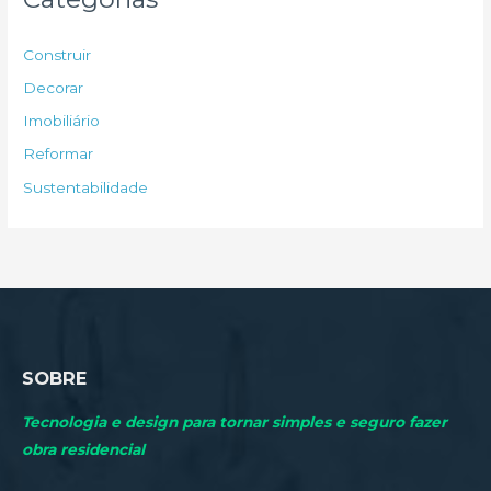
i
s
Construir
a
Decorar
r
Imobiliário
p
Reformar
o
Sustentabilidade
r
:
SOBRE
Tecnologia e design para tornar simples e seguro fazer
obra residencial