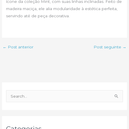
ícone da coleção Mint, com suas linhas inclinadas. Feito de
madeira maciça, ele alia modularidade à estética perfeita,
servindo até de peça decorativa.
←
Post anterior
Post seguinte
→
P
e
s
q
u
Categorias