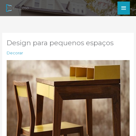
Ir
Men
para
princ
o
conteúdo
Design para pequenos espaços
Decorar