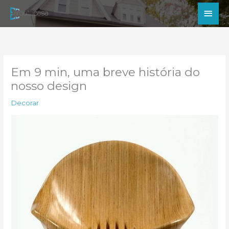
Ir
Men
para
princ
o
conteúdo
Em 9 min, uma breve história do
nosso design
Decorar