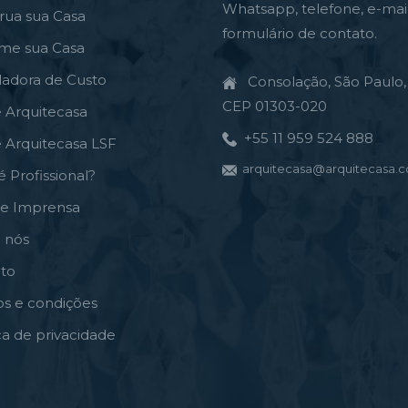
Whatsapp, telefone, e-mai
rua sua Casa
formulário de contato.
rme sua Casa
ladora de Custo
Consolação, São Paulo, 
CEP 01303-020
e Arquitecasa
+55 11 959 524 888
e Arquitecasa LSF
arquitecasa@arquitecasa.c
é Profissional?
de Imprensa
 nós
to
s e condições
ica de privacidade