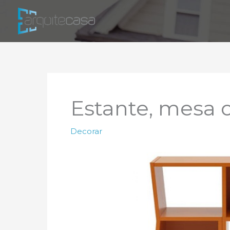
Ir
para
o
conteúdo
Estante, mesa o
Decorar