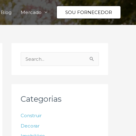
Blog
Mercado
SOU FORNECEDOR
P
e
s
q
u
Categorias
i
s
Construir
a
Decorar
r
Imobiliário