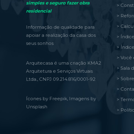
simples e seguro fazer obra
> Const
residencial
> Refo
> Calcu
Informação de qualidade para
apoiar a realização da casa dos
> Índic
seus sonhos
> Índic
> Você 
Arquitecasa é uma criação KMA2
> Sala 
Arquitetura e Serviços Virtuais
> Sobre
Ltda., CNPJ 09.214.816/0001-92
> Conta
Ícones by Freepik, Imagens by
> Termo
Unsplash
> Polít