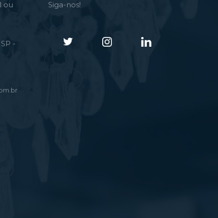
l ou
Siga-nos!
SP -
om.br