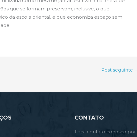
utilizada como mesa de jantar, escrivaninha, mesa de
vãos que se formam preservam, inclusive, o que
ípico da escola oriental, e que economiza espaço sem
dade.
Post seguinte
IÇOS
CONTATO
Faça contato conosco por