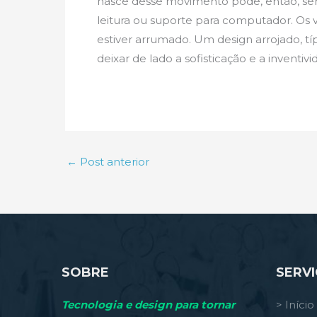
nasce desse movimento pode, então, ser 
leitura ou suporte para computador. Os 
estiver arrumado. Um design arrojado, t
deixar de lado a sofisticação e a inventivi
←
Post anterior
SOBRE
SERV
Tecnologia e design para tornar
> Início