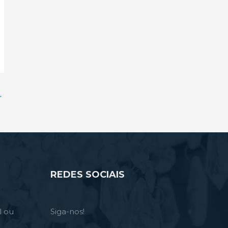
→
REDES SOCIAIS
l ou
Siga-nos!