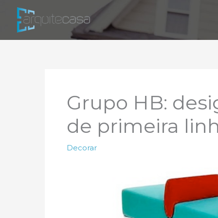
Ir
para
o
conteúdo
Grupo HB: des
de primeira lin
Decorar