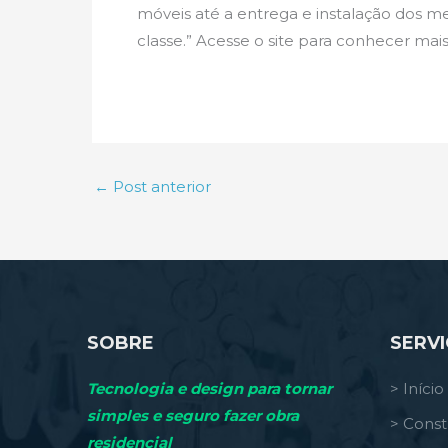
móveis até a entrega e instalação dos m
classe.” Acesse o site para conhecer mai
←
Post anterior
SOBRE
SERV
Tecnologia e design para tornar
> Início
simples e seguro fazer obra
> Const
residencial