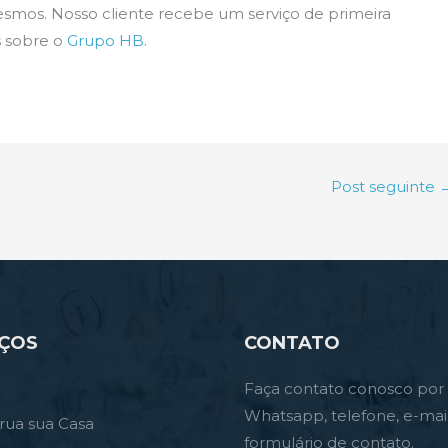
esmos. Nosso cliente recebe um serviço de primeira
s sobre o
Grupo HB
.
Post seguinte
IÇOS
CONTATO
Faça contato conosco por
Whatsapp, telefone, e-mai
rua sua Casa
formulário de contato.