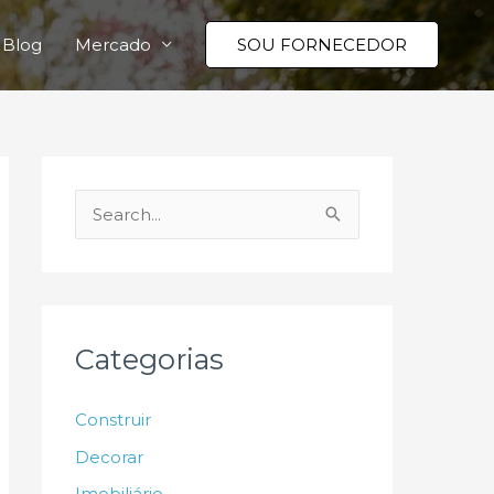
Blog
Mercado
SOU FORNECEDOR
P
e
s
q
u
Categorias
i
s
Construir
a
Decorar
r
Imobiliário