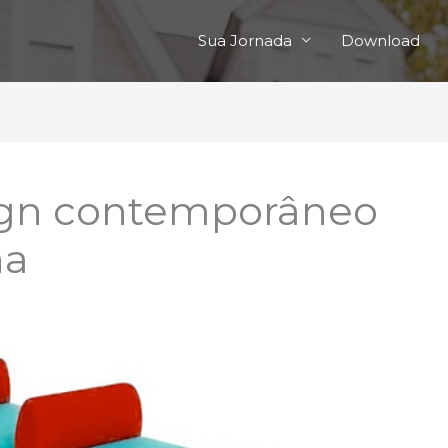
Sua Jornada
Download
ign contemporâneo
ha