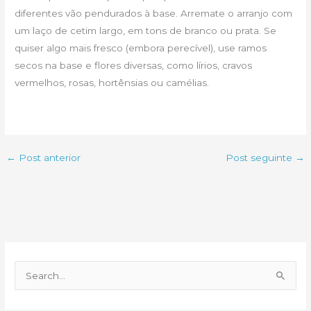
diferentes vão pendurados à base. Arremate o arranjo com
um laço de cetim largo, em tons de branco ou prata. Se
quiser algo mais fresco (embora perecível), use ramos
secos na base e flores diversas, como lírios, cravos
vermelhos, rosas, hortênsias ou camélias.
←
Post anterior
Post seguinte
→
P
e
s