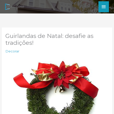
Ir
Men
para
princ
o
conteúdo
Guirlandas de Natal: desafie as
tradições!
Decorar