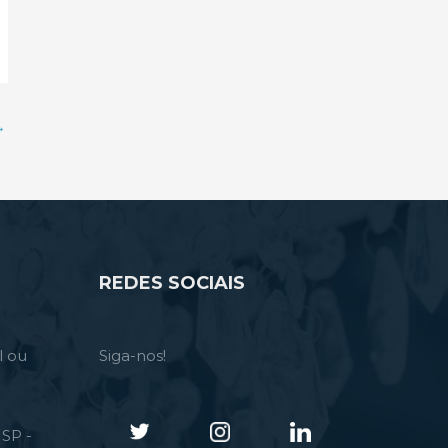
→
REDES SOCIAIS
l ou
Siga-nos!
SP -