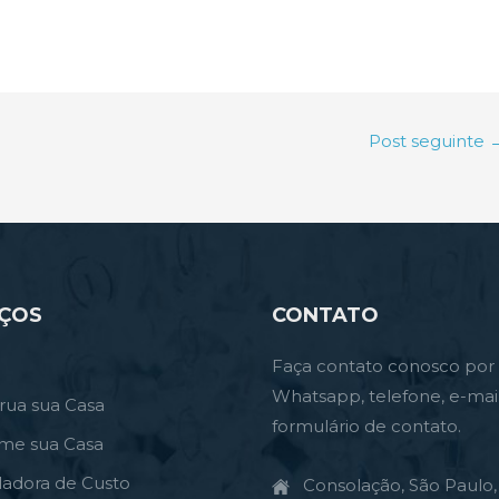
Post seguinte
IÇOS
CONTATO
Faça contato conosco por
Whatsapp, telefone, e-mai
rua sua Casa
formulário de contato.
rme sua Casa
ladora de Custo
Consolação, São Paulo, 