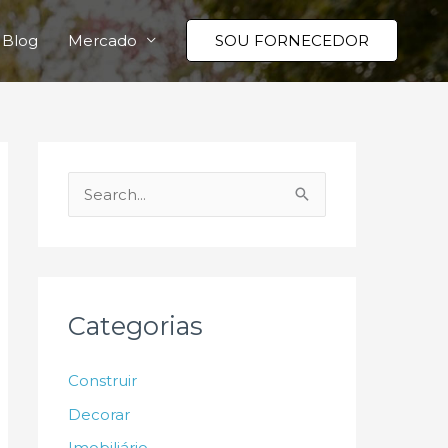
Blog
Mercado
SOU FORNECEDOR
P
e
s
q
u
Categorias
i
s
Construir
a
Decorar
r
Imobiliário