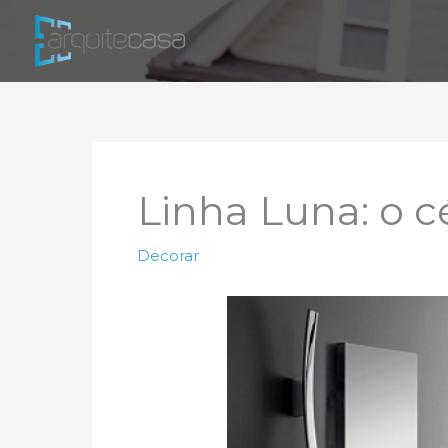
Ir
para
o
conteúdo
Linha Luna: o 
Decorar