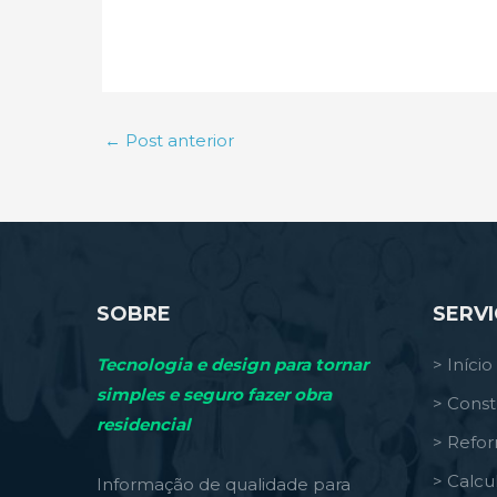
←
Post anterior
SOBRE
SERV
Tecnologia e design para tornar
> Início
simples e seguro fazer obra
> Const
residencial
> Refo
> Calcu
Informação de qualidade para