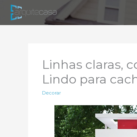
Ir
para
o
conteúdo
Linhas claras, c
Lindo para cach
Decorar