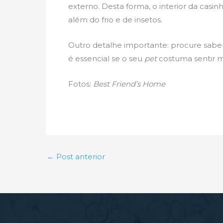
externo. Desta forma, o interior da casi
além do frio e de insetos.
Outro detalhe importante: procure saber
é essencial se o seu
pet
costuma sentir mu
Fotos:
Best Friend’s Home
←
Post anterior