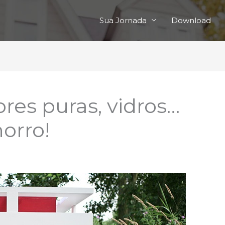
Sua Jornada
Download
ores puras, vidros…
orro!