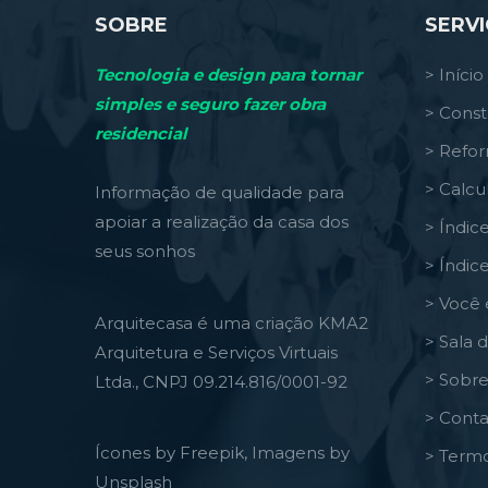
SOBRE
SERV
Tecnologia e design para tornar
> Início
simples e seguro fazer obra
> Const
residencial
> Refo
> Calcu
Informação de qualidade para
apoiar a realização da casa dos
> Índic
seus sonhos
> Índic
> Você 
Arquitecasa é uma criação KMA2
> Sala 
Arquitetura e Serviços Virtuais
> Sobre
Ltda., CNPJ 09.214.816/0001-92
> Conta
Ícones by Freepik, Imagens by
> Termo
Unsplash