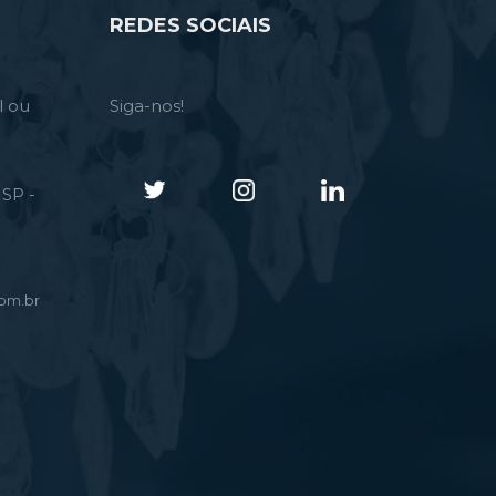
REDES SOCIAIS
l ou
Siga-nos!
SP -
om.br