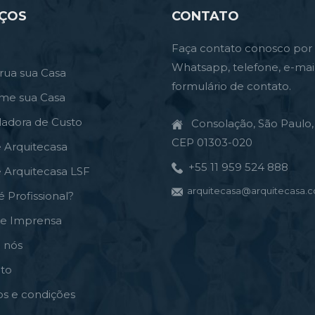
IÇOS
CONTATO
Faça contato conosco por
Whatsapp, telefone, e-mai
rua sua Casa
formulário de contato.
rme sua Casa
ladora de Custo
Consolação, São Paulo, 
CEP 01303-020
e Arquitecasa
+55 11 959 524 888
e Arquitecasa LSF
arquitecasa@arquitecasa.c
é Profissional?
de Imprensa
 nós
to
s e condições