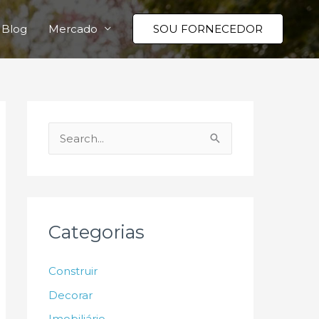
Blog
Mercado
SOU FORNECEDOR
P
e
s
q
u
Categorias
i
s
Construir
a
Decorar
r
Imobiliário