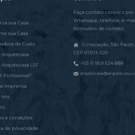
Faça contato conosco por
Whatsapp, telefone, e-mai
rua sua Casa
formulário de contato.
rme sua Casa
ladora de Custo
Consolação, São Paulo, 
CEP 01303-020
e Arquitecasa
+55 11 959 524 888
e Arquitecasa LSF
arquitecasa@arquitecasa.c
é Profissional?
de Imprensa
 nós
to
s e condições
ica de privacidade