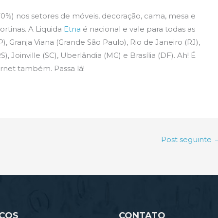
70%) nos setores de móveis, decoração, cama, mesa e
ortinas. A Liquida
Etna
é nacional e vale para todas as
, Granja Viana (Grande São Paulo), Rio de Janeiro (RJ),
), Joinville (SC), Uberlândia (MG) e Brasília (DF). Ah! É
ernet também. Passa lá!
Post seguinte
IÇOS
CONTATO