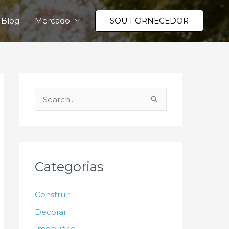
Blog
Mercado
SOU FORNECEDOR
P
e
s
q
u
Categorias
i
s
Construir
a
Decorar
r
Imobiliário