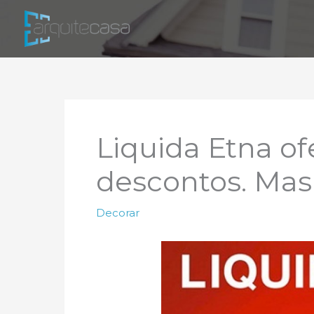
Ir
para
o
conteúdo
Liquida Etna o
descontos. Mas 
Decorar