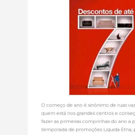
O começo de ano é sinônimo de ruas vazias
quem está nos grandes centros e conseg
fazer as primeiras comprinhas do ano a p
temporada de promoções Liquida Etna, p