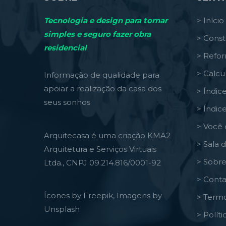
Tecnologia e design para tornar
> Início
simples e seguro fazer obra
> Const
residencial
> Refo
> Calcu
Informação de qualidade para
apoiar a realização da casa dos
> Índic
seus sonhos
> Índic
> Você 
Arquitecasa é uma criação KMA2
> Sala 
Arquitetura e Serviços Virtuais
> Sobre
Ltda., CNPJ 09.214.816/0001-92
> Conta
Ícones by Freepik, Imagens by
> Termo
Unsplash
> Polít