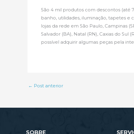
São 4 mil produtos com descontos (até 
banho, utilidades, iluminação, tapetes e c
lojas da rede em São Paulo, Campinas (SP)
Salvador (BA), Natal (RN), Caxias do Sul (RS
possível adquirir algumas peças pela int
←
Post anterior
SOBRE
SERV