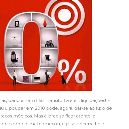
, bancos sem filas, trânsito livre e… liquidações! E
uiu poupar em 2010 pode, agora, dar-se ao luxo de
reços módicos. Mas é preciso ficar atento: a
or exemplo, mal começou, e já se encerra hoje.