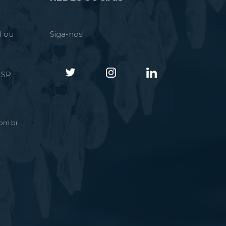
l ou
Siga-nos!
SP -
om.br