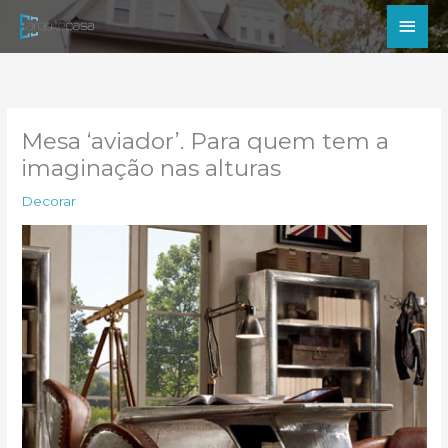
Ir
Men
para
princ
o
conteúdo
Mesa ‘aviador’. Para quem tem a
imaginação nas alturas
Decorar