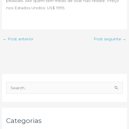
pessoais. Até quem tem medo de voar não resiste. Preço
nos Estados Unidos: US$ 1995.
←
Post anterior
Post seguinte
→
P
e
s
q
u
Categorias
i