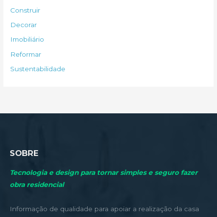
s
Construir
a
Decorar
r
Imobiliário
p
Reformar
o
Sustentabilidade
r
:
SOBRE
Tecnologia e design para tornar simples e seguro fazer
obra residencial
Informação de qualidade para apoiar a realização da casa