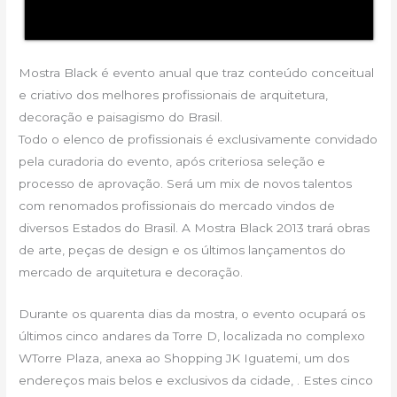
Mostra Black é evento anual que traz conteúdo conceitual
e criativo dos melhores profissionais de arquitetura,
decoração e paisagismo do Brasil.
Todo o elenco de profissionais é exclusivamente convidado
pela curadoria do evento, após criteriosa seleção e
processo de aprovação. Será um mix de novos talentos
com renomados profissionais do mercado vindos de
diversos Estados do Brasil. A Mostra Black 2013 trará obras
de arte, peças de design e os últimos lançamentos do
mercado de arquitetura e decoração.
Durante os quarenta dias da mostra, o evento ocupará os
últimos cinco andares da Torre D, localizada no complexo
WTorre Plaza, anexa ao Shopping JK Iguatemi, um dos
endereços mais belos e exclusivos da cidade, . Estes cinco