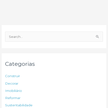
P
e
s
q
u
Categorias
i
s
Construir
a
Decorar
r
Imobiliário
p
Reformar
o
Sustentabilidade
r