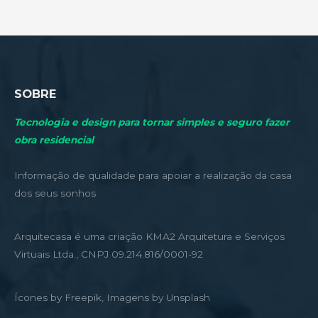
SOBRE
Tecnologia e design para tornar simples e seguro fazer
obra residencial
Informação de qualidade para apoiar a realização da casa
dos seus sonhos
Arquitecasa é uma criação KMA2 Arquitetura e Serviços
Virtuais Ltda., CNPJ 09.214.816/0001-92
Ícones by Freepik, Imagens by Unsplash