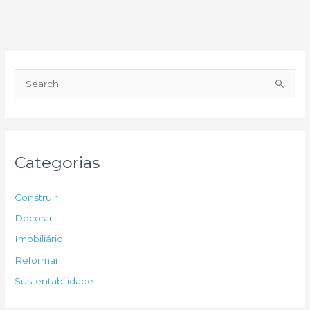
P
e
s
q
u
Categorias
i
s
Construir
a
Decorar
r
Imobiliário
p
Reformar
o
Sustentabilidade
r
: