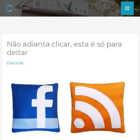
Ir
Men
para
princ
o
conteúdo
Não adianta clicar, esta é só para
deitar
Decorar