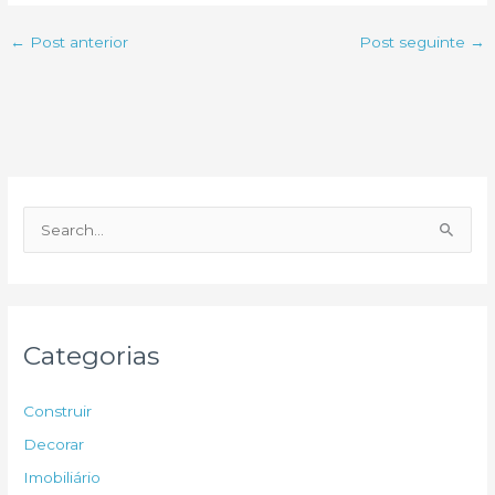
←
Post anterior
Post seguinte
→
P
e
s
q
u
Categorias
i
s
Construir
a
Decorar
r
Imobiliário
p