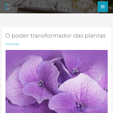
Ir
Men
para
princ
o
conteúdo
O poder transformador das plantas
Decorar