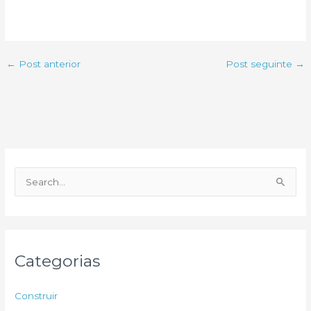
←
Post anterior
Post seguinte
→
P
e
s
q
u
Categorias
i
s
Construir
a