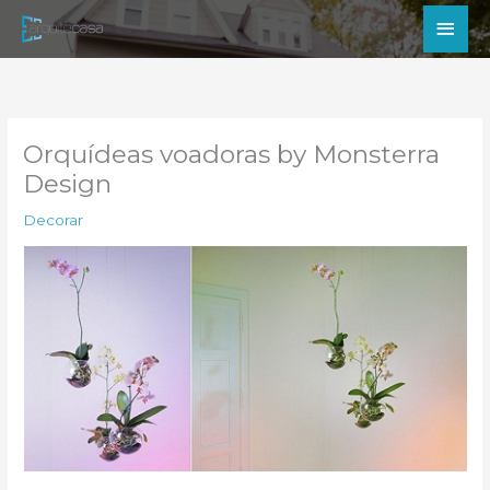
Ir
Men
para
princ
o
conteúdo
Orquídeas voadoras by Monsterra
Design
Decorar