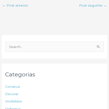
←
Post anterior
Post seguinte
→
P
e
s
q
u
Categorias
i
s
Construir
a
Decorar
r
Imobiliário
p
Reformar