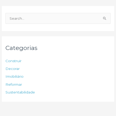
P
e
s
q
u
Categorias
i
s
Construir
a
Decorar
r
Imobiliário
p
Reformar
o
Sustentabilidade
r
: