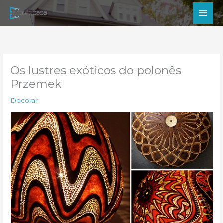
Ir
Men
para
princ
o
conteúdo
Os lustres exóticos do polonês
Przemek
Decorar