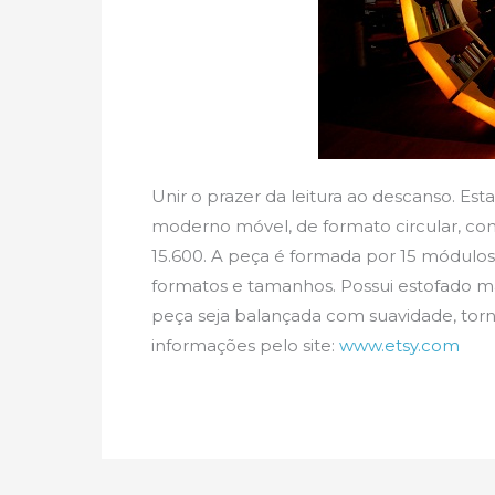
Unir o prazer da leitura ao descanso. Est
moderno móvel, de formato circular, com 
15.600. A peça é formada por 15 módulos
formatos e tamanhos. Possui estofado ma
peça seja balançada com suavidade, torn
informações pelo site:
www.etsy.com