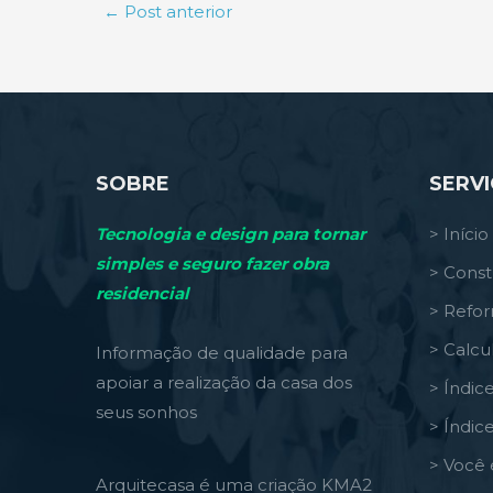
←
Post anterior
SOBRE
SERV
Tecnologia e design para tornar
> Início
simples e seguro fazer obra
> Const
residencial
> Refo
> Calcu
Informação de qualidade para
apoiar a realização da casa dos
> Índic
seus sonhos
> Índic
> Você 
Arquitecasa é uma criação KMA2