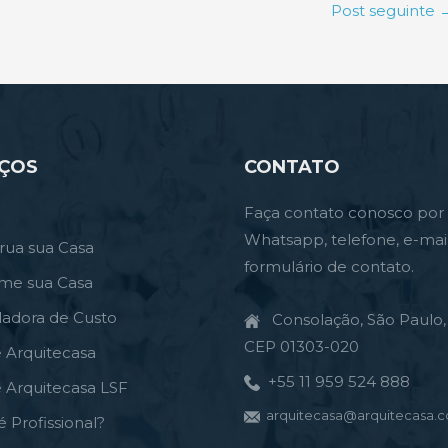
Post seguinte
IÇOS
CONTATO
Faça contato conosco por
Whatsapp, telefone, e-mai
rua sua Casa
formulário de contato.
rme sua Casa
ladora de Custo
Consolação, São Paulo, 
CEP 01303-020
e Arquitecasa
+55 11 959 524 888
e Arquitecasa LSF
arquitecasa@arquitecasa.c
é Profissional?