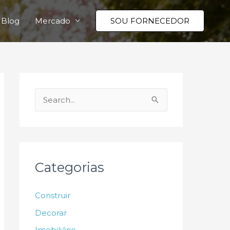
Blog
Mercado
SOU FORNECEDOR
P
e
s
q
u
Categorias
i
s
Construir
a
Decorar
r
Imobiliário