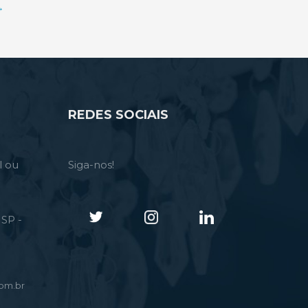
→
REDES SOCIAIS
l ou
Siga-nos!
SP -
om.br