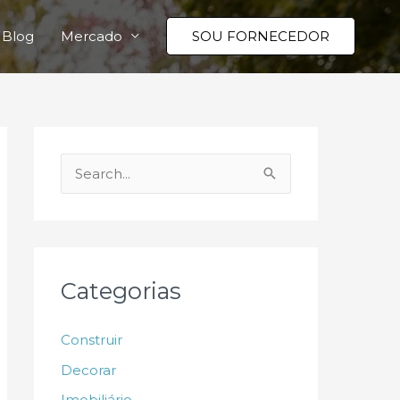
Blog
Mercado
SOU FORNECEDOR
P
e
s
q
u
Categorias
i
s
Construir
a
Decorar
r
Imobiliário