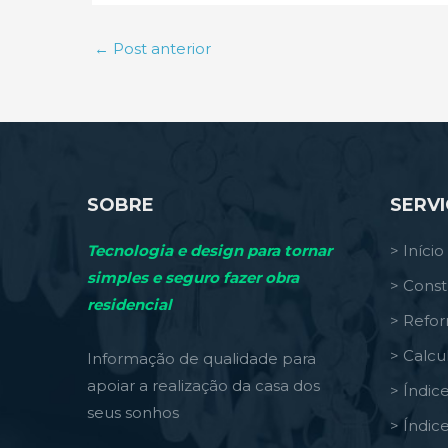
←
Post anterior
SOBRE
SERV
Tecnologia e design para tornar
> Início
simples e seguro fazer obra
> Const
residencial
> Refo
> Calcu
Informação de qualidade para
apoiar a realização da casa dos
> Índic
seus sonhos
> Índic