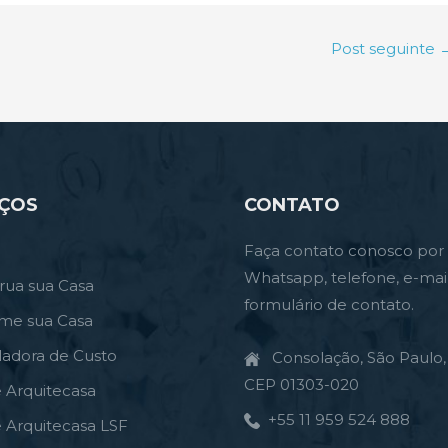
Post seguinte
IÇOS
CONTATO
Faça contato conosco por
Whatsapp, telefone, e-mai
rua sua Casa
formulário de contato.
rme sua Casa
ladora de Custo
Consolação, São Paulo, 
CEP 01303-020
e Arquitecasa
+55 11 959 524 888
e Arquitecasa LSF