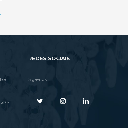
→
REDES SOCIAIS
l ou
Siga-nos!
SP -