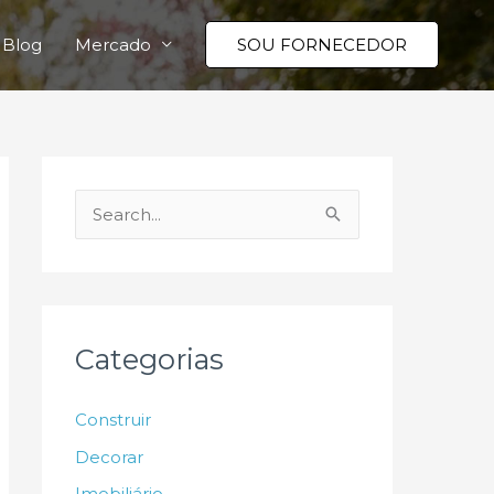
Blog
Mercado
SOU FORNECEDOR
P
e
s
q
u
Categorias
i
s
Construir
a
Decorar
r
Imobiliário