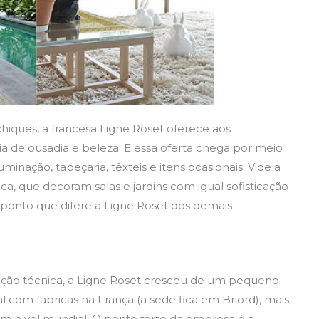
hiques, a francesa Ligne Roset oferece aos
a de ousadia e beleza. E essa oferta chega por meio
uminação, tapeçaria, têxteis e itens ocasionais. Vide a
ca, que decoram salas e jardins com igual sofisticação
o ponto que difere a Ligne Roset dos demais
ção técnica, a Ligne Roset cresceu de um pequeno
com fábricas na França (a sede fica em Briord), mais
em nível mundial. O ponto forte da empresa é a