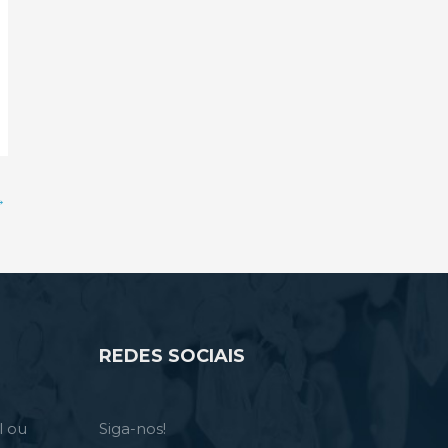
→
REDES SOCIAIS
l ou
Siga-nos!