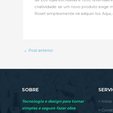
criatividade: se um novo produto exige 
Roset simplesmente irá adquiri-los. Aqui,
←
Post anterior
SOBRE
SERV
Tecnologia e design para tornar
> Início
simples e seguro fazer obra
> Const