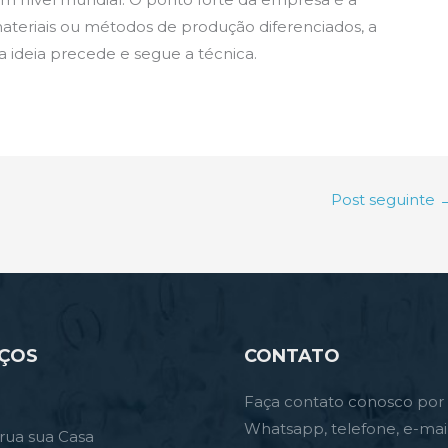
materiais ou métodos de produção diferenciados, a
 a ideia precede e segue a técnica.
Post seguinte
IÇOS
CONTATO
Faça contato conosco por
Whatsapp, telefone, e-mai
rua sua Casa