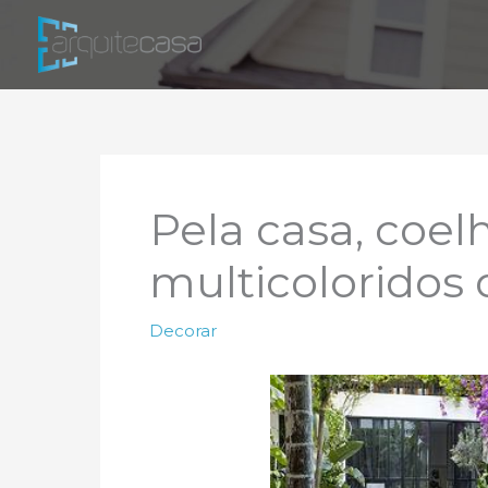
Ir
para
o
conteúdo
Pela casa, coel
multicoloridos 
Decorar