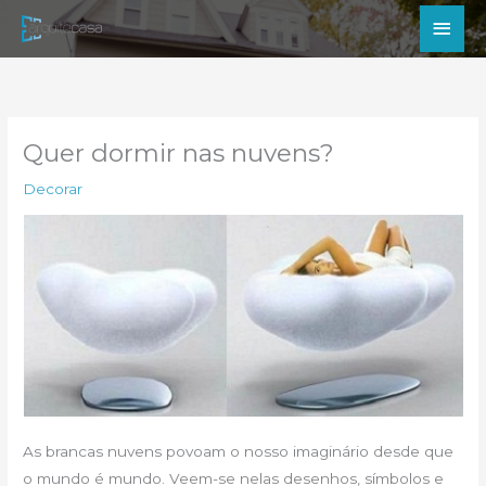
Ir
Men
para
princ
o
conteúdo
Quer dormir nas nuvens?
Decorar
As brancas nuvens povoam o nosso imaginário desde que
o mundo é mundo. Veem-se nelas desenhos, símbolos e