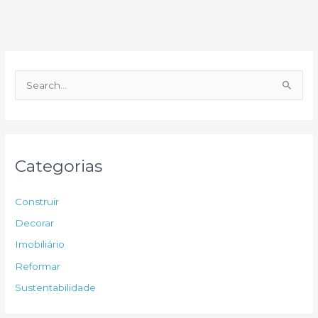
P
e
s
q
u
Categorias
i
s
Construir
a
Decorar
r
Imobiliário
p
Reformar
o
Sustentabilidade
r
: