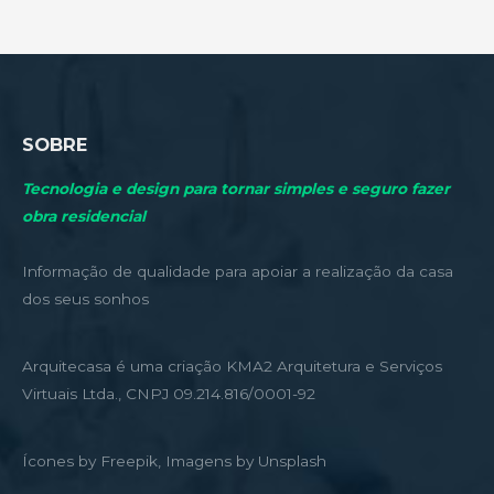
SOBRE
Tecnologia e design para tornar simples e seguro fazer
obra residencial
Informação de qualidade para apoiar a realização da casa
dos seus sonhos
Arquitecasa é uma criação KMA2 Arquitetura e Serviços
Virtuais Ltda., CNPJ 09.214.816/0001-92
Ícones by Freepik, Imagens by Unsplash