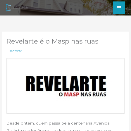
Ir
Men
para
princ
o
conteúdo
Revelarte é o Masp nas ruas
Decorar
Desde ontem, quem passa pela centenária Avenida
Paulista e adjacências se depara, na rua mesmo, com