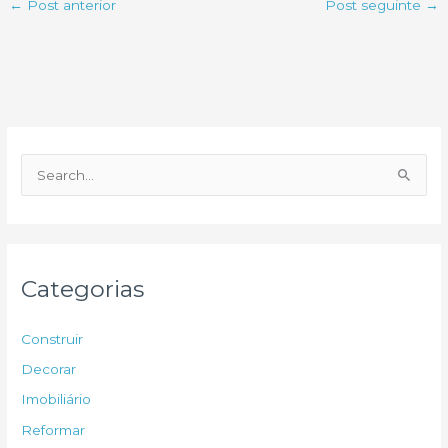
←
Post anterior
Post seguinte
→
P
e
s
q
u
Categorias
i
s
Construir
a
Decorar
r
Imobiliário
p
Reformar
o