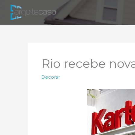
Ir
para
o
conteúdo
Rio recebe nova
Decorar