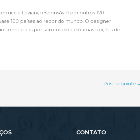
 Ferruccio Laviani, responsável por outros 120
uase 100 países ao redor do mundo. O designer
são conhecidas por seu colorido e ótimas opções de
Post seguinte
IÇOS
CONTATO