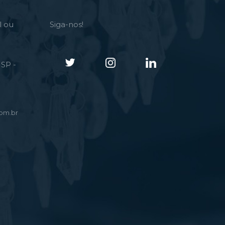
l ou
Siga-nos!
SP -
om.br