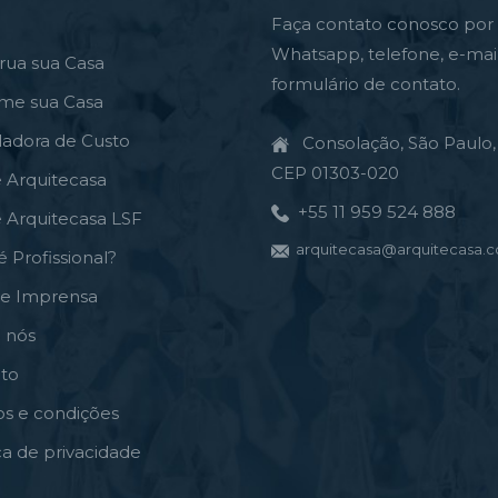
Faça contato conosco por
Whatsapp, telefone, e-mai
rua sua Casa
formulário de contato.
rme sua Casa
ladora de Custo
Consolação, São Paulo, 
CEP 01303-020
e Arquitecasa
+55 11 959 524 888
e Arquitecasa LSF
arquitecasa@arquitecasa.c
é Profissional?
de Imprensa
 nós
to
s e condições
ica de privacidade