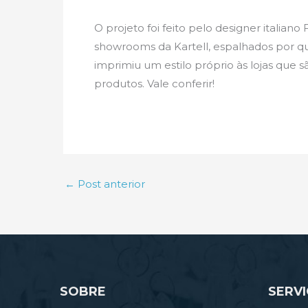
O projeto foi feito pelo designer italiano
showrooms da Kartell, espalhados por q
imprimiu um estilo próprio às lojas que 
produtos. Vale conferir!
←
Post anterior
SOBRE
SERV