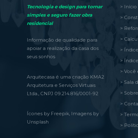
Tecnologia e design para tornar
> Início
simples e seguro fazer obra
> Const
residencial
> Refo
> Calcu
Informação de qualidade para
apoiar a realização da casa dos
> Índic
seus sonhos
> Índic
> Você 
Arquitecasa é uma criação KMA2
> Sala 
Arquitetura e Serviços Virtuais
> Sobre
Ltda., CNPJ 09.214.816/0001-92
> Conta
Ícones by Freepik, Imagens by
> Termo
Unsplash
> Polít