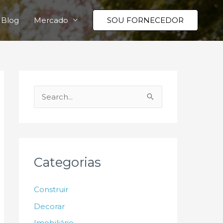
Blog
Mercado
SOU FORNECEDOR
P
e
s
q
u
Categorias
i
s
Construir
a
Decorar
r
Imobiliário