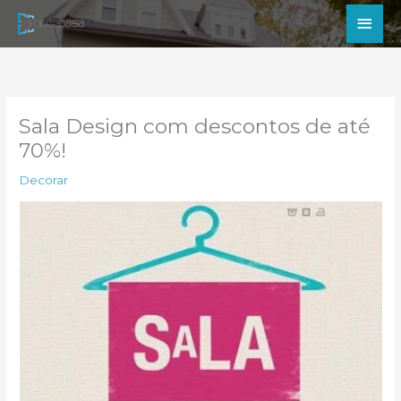
Ir
Men
para
princ
o
conteúdo
Sala Design com descontos de até
70%!
Decorar