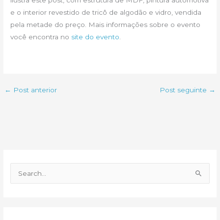
e o interior revestido de tricô de algodão e vidro, vendida
pela metade do preço. Mais informações sobre o evento
você encontra no
site do evento
.
←
Post anterior
Post seguinte
→
P
e
s
q