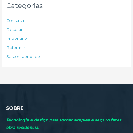
u
Categorias
i
s
Construir
a
Decorar
r
Imobiliário
p
Reformar
o
Sustentabilidade
r
:
SOBRE
Tecnologia e design para tornar simples e seguro fazer
obra residencial