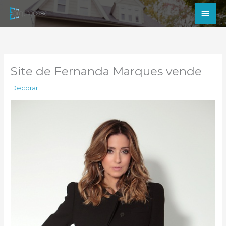
Ir
Men
para
princ
o
conteúdo
Site de Fernanda Marques vende
Decorar