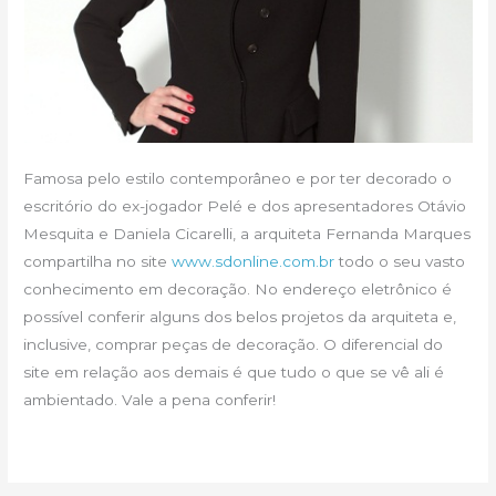
Famosa pelo estilo contemporâneo e por ter decorado o
escritório do ex-jogador Pelé e dos apresentadores Otávio
Mesquita e Daniela Cicarelli, a arquiteta Fernanda Marques
compartilha no site
www.sdonline.com.br
todo o seu vasto
conhecimento em decoração. No endereço eletrônico é
possível conferir alguns dos belos projetos da arquiteta e,
inclusive, comprar peças de decoração. O diferencial do
site em relação aos demais é que tudo o que se vê ali é
ambientado. Vale a pena conferir!