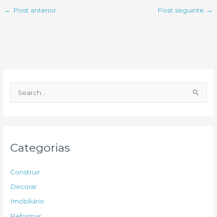
←
Post anterior
Post seguinte
→
P
e
s
q
u
Categorias
i
s
Construir
a
Decorar
r
Imobiliário
p
Reformar