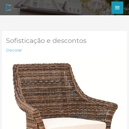
Ir
Men
para
princ
o
conteúdo
Sofisticação e descontos
Decorar