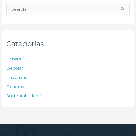
P
e
s
q
u
Categorias
i
s
Construir
a
Decorar
r
Imobiliário
p
Reformar
o
Sustentabilidade
r
: