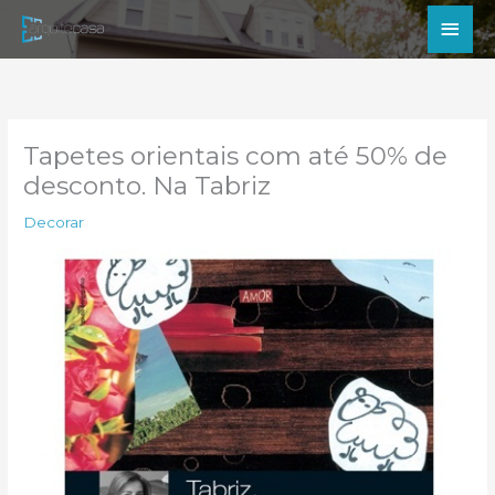
Ir
Men
para
princ
o
conteúdo
Tapetes orientais com até 50% de
desconto. Na Tabriz
Decorar