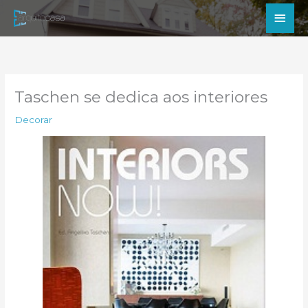
Ir
Men
para
princ
o
conteúdo
Taschen se dedica aos interiores
Decorar