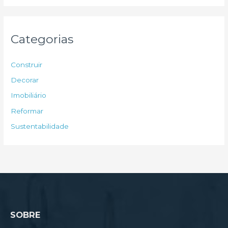
s
q
u
Categorias
i
s
Construir
a
Decorar
r
Imobiliário
p
Reformar
o
Sustentabilidade
r
:
SOBRE