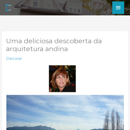
Ir
Men
para
princ
o
conteúdo
Uma deliciosa descoberta da
arquitetura andina
Decorar