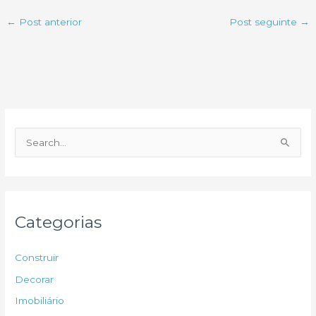
←
Post anterior
Post seguinte
→
P
e
s
q
u
Categorias
i
s
Construir
a
Decorar
r
Imobiliário
p