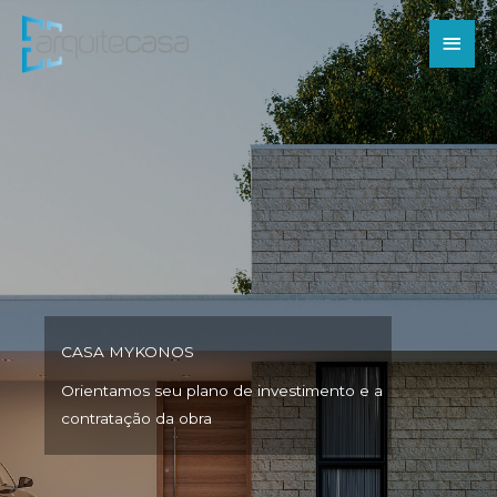
Ir
Men
para
o
princ
conteúdo
CASA MYKONOS
Orientamos seu plano de investimento e a
contratação da obra