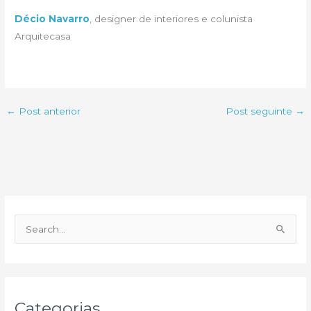
Décio Navarro
, designer de interiores e colunista
Arquitecasa
←
Post anterior
Post seguinte
→
P
e
s
q
u
Categorias