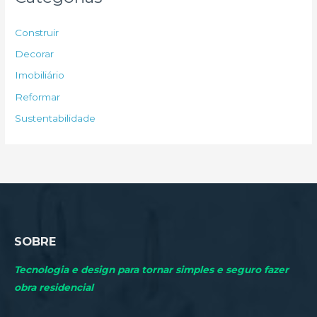
i
s
Construir
a
Decorar
r
Imobiliário
p
Reformar
o
Sustentabilidade
r
:
SOBRE
Tecnologia e design para tornar simples e seguro fazer
obra residencial