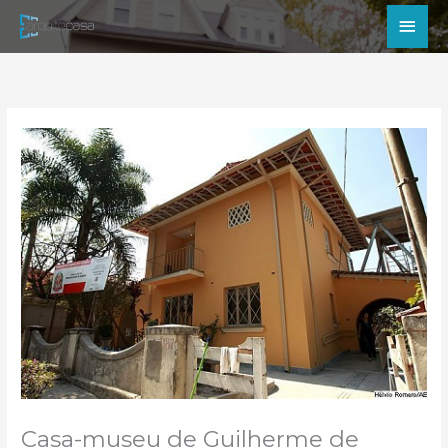
Ir
Men
para
princ
o
conteúdo
Casa-museu de Guilherme de