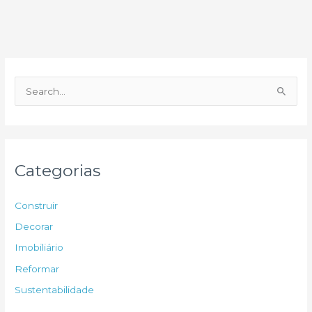
P
e
s
q
u
Categorias
i
s
Construir
a
Decorar
r
Imobiliário
p
Reformar
o
Sustentabilidade
r
: