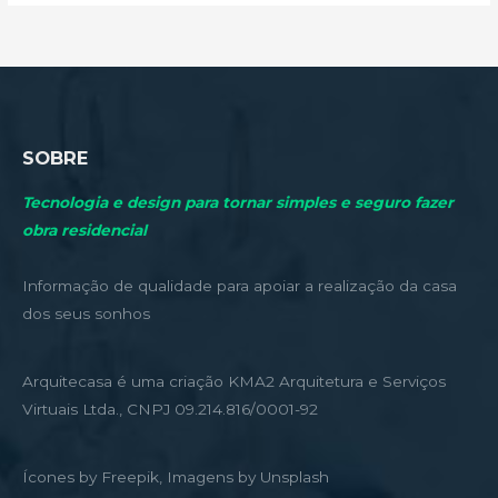
SOBRE
Tecnologia e design para tornar simples e seguro fazer
obra residencial
Informação de qualidade para apoiar a realização da casa
dos seus sonhos
Arquitecasa é uma criação KMA2 Arquitetura e Serviços
Virtuais Ltda., CNPJ 09.214.816/0001-92
Ícones by Freepik, Imagens by Unsplash