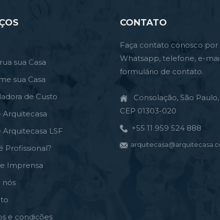
IÇOS
CONTATO
Faça contato conosco por
Whatsapp, telefone, e-mai
rua sua Casa
formulário de contato.
rme sua Casa
ladora de Custo
Consolação, São Paulo, 
CEP 01303-020
e Arquitecasa
+55 11 959 524 888
e Arquitecasa LSF
arquitecasa@arquitecasa.c
é Profissional?
de Imprensa
 nós
to
s e condições