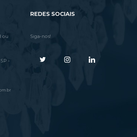
REDES SOCIAIS
l ou
Siga-nos!
SP -
om.br