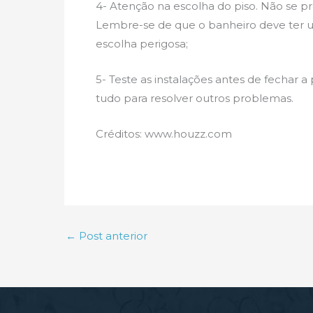
4- Atenção na escolha do piso. Não se p
Lembre-se de que o banheiro deve ter u
escolha perigosa;
5- Teste as instalações antes de fechar a
tudo para resolver outros problemas.
Créditos: www.houzz.com
←
Post anterior