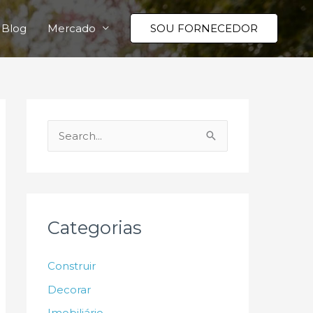
Blog
Mercado
SOU FORNECEDOR
P
e
s
q
u
Categorias
i
s
Construir
a
Decorar
r
Imobiliário