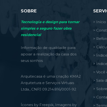
SOBRE
SERV
Tecnologia e design para tornar
> Início
simples e seguro fazer obra
> Const
residencial
> Refo
> Calcu
Informação de qualidade para
apoiar a realização da casa dos
> Índic
seus sonhos
> Índic
> Você 
Arquitecasa é uma criação KMA2
> Sala 
Arquitetura e Serviços Virtuais
> Sobre
Ltda., CNPJ 09.214.816/0001-92
> Conta
Ícones by Freepik, Imagens by
> Termo