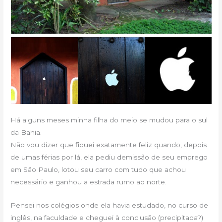
Há alguns meses minha filha do meio se mudou para o sul
da Bahia.
Não vou dizer que fiquei exatamente feliz quando, depois
de umas férias por lá, ela pediu demissão de seu emprego
em São Paulo, lotou seu carro com tudo que achou
necessário e ganhou a estrada rumo ao norte.
Pensei nos colégios onde ela havia estudado, no curso de
inglês, na faculdade e cheguei à conclusão (precipitada?)