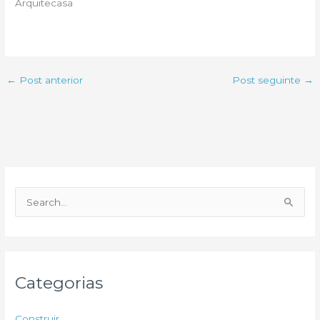
Arquitecasa
←
Post anterior
Post seguinte
→
P
e
s
q
u
Categorias
i
s
Construir