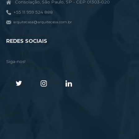
Consolação, São Paulo, SP - CEP 01303-020
+55 11 959 524 888
arquitecasa@arquitecasa.com.br
REDES SOCIAIS
Siga-nos!