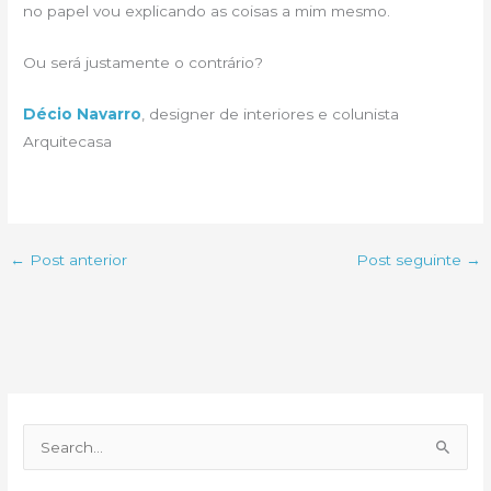
no papel vou explicando as coisas a mim mesmo.
Ou será justamente o contrário?
Décio Navarro
, designer de interiores e colunista
Arquitecasa
←
Post anterior
Post seguinte
→
P
e