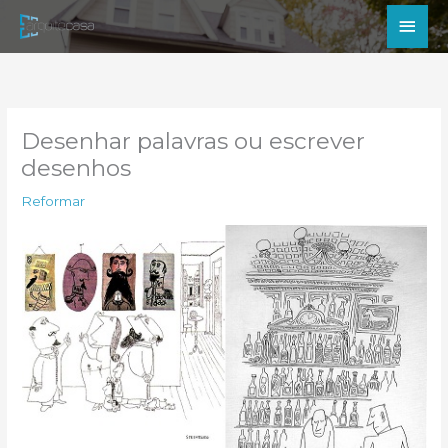
Ir
Men
para
princ
o
conteúdo
Desenhar palavras ou escrever
desenhos
Reformar