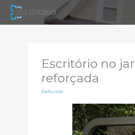
Ir
para
o
conteúdo
Escritório no j
reforçada
Reformar