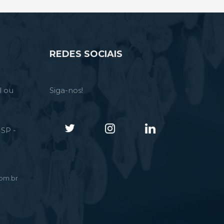
REDES SOCIAIS
l ou
Siga-nos!
SP -
om.br