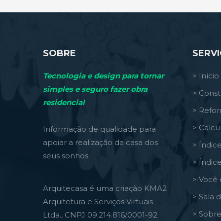
SOBRE
SERV
Tecnologia e design para tornar
> Início
simples e seguro fazer obra
> Const
residencial
> Refo
> Calcu
Informação de qualidade para
apoiar a realização da casa dos
> Índic
seus sonhos
> Índic
> Você 
Arquitecasa é uma criação KMA2
> Sala 
Arquitetura e Serviços Virtuais
> Sobre
Ltda., CNPJ 09.214.816/0001-92