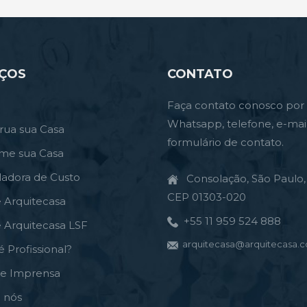
IÇOS
CONTATO
Faça contato conosco por
Whatsapp, telefone, e-mai
rua sua Casa
formulário de contato.
rme sua Casa
ladora de Custo
Consolação, São Paulo, 
CEP 01303-020
e Arquitecasa
+55 11 959 524 888
e Arquitecasa LSF
arquitecasa@arquitecasa.c
é Profissional?
de Imprensa
 nós