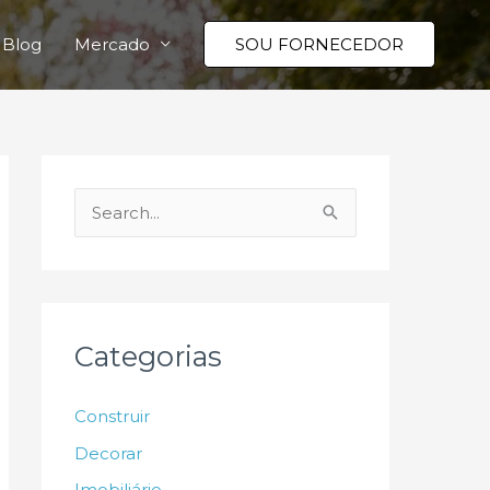
Blog
Mercado
SOU FORNECEDOR
P
e
s
q
u
Categorias
i
s
Construir
a
Decorar
r
Imobiliário