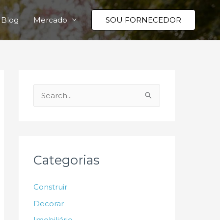
Blog
Mercado
SOU FORNECEDOR
P
e
s
q
u
Categorias
i
s
Construir
a
Decorar
r
Imobiliário