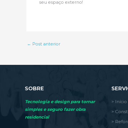
seu espaço externo!
←
Post anterior
SOBRE
SERV
Tecnologia e design para tornar
> Início
simples e seguro fazer obra
> Const
residencial
> Refo