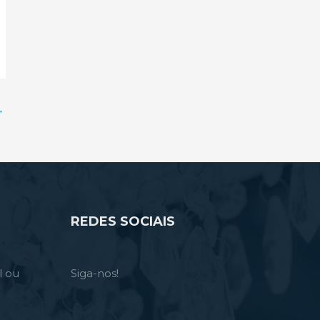
→
REDES SOCIAIS
l ou
Siga-nos!