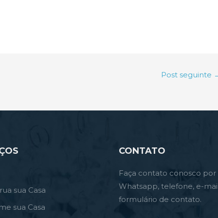
Post seguinte
IÇOS
CONTATO
Faça contato conosco por
Whatsapp, telefone, e-mai
rua sua Casa
formulário de contato.
rme sua Casa