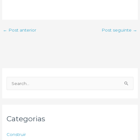
←
Post anterior
Post seguinte
→
P
e
s
q
u
Categorias
i
s
Construir
a