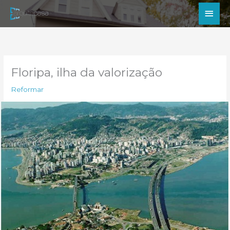
Ir
Men
para
princ
o
conteúdo
Floripa, ilha da valorização
Reformar