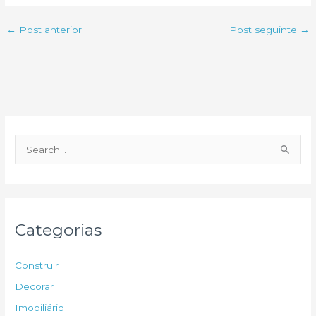
←
Post anterior
Post seguinte
→
P
e
s
q
u
Categorias
i
s
Construir
a
Decorar
r
Imobiliário
p