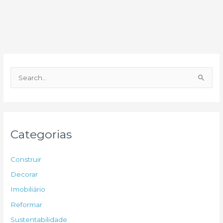
P
e
s
q
u
Categorias
i
s
Construir
a
Decorar
r
Imobiliário
p
Reformar
o
Sustentabilidade
r