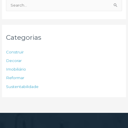
P
e
s
q
u
Categorias
i
s
Construir
a
Decorar
r
Imobiliário
p
Reformar
o
Sustentabilidade
r
: