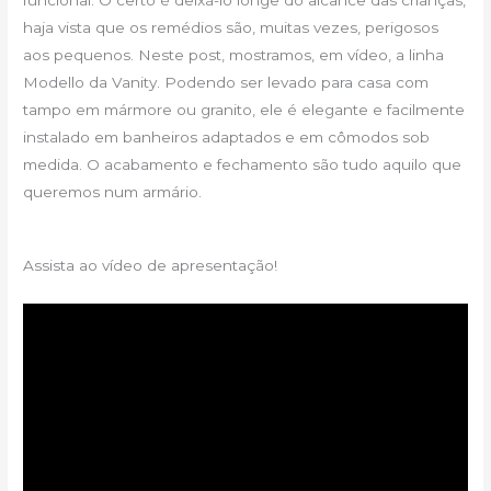
haja vista que os remédios são, muitas vezes, perigosos
aos pequenos. Neste post, mostramos, em vídeo, a linha
Modello da Vanity. Podendo ser levado para casa com
tampo em mármore ou granito, ele é elegante e facilmente
instalado em banheiros adaptados e em cômodos sob
medida. O acabamento e fechamento são tudo aquilo que
queremos num armário.
Assista ao vídeo de apresentação!