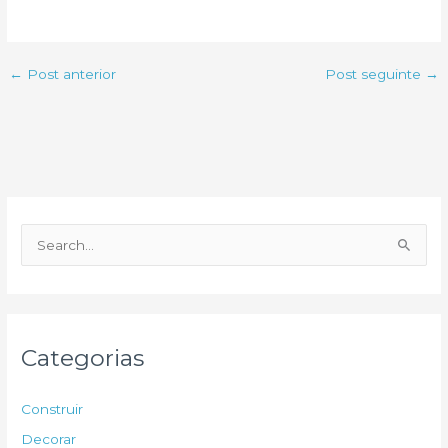
←
Post anterior
Post seguinte
→
P
e
s
q
u
Categorias
i
s
Construir
a
Decorar