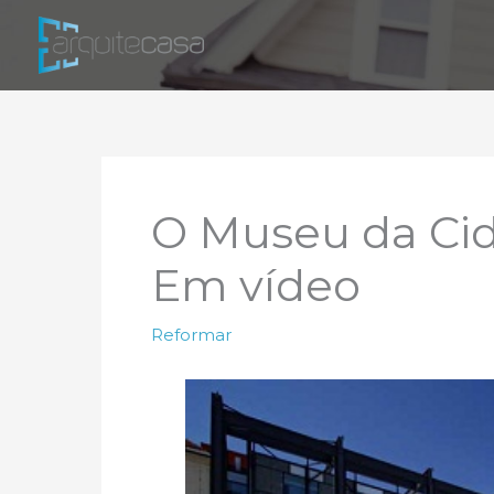
Ir
para
o
conteúdo
O Museu da Cid
Em vídeo
Reformar