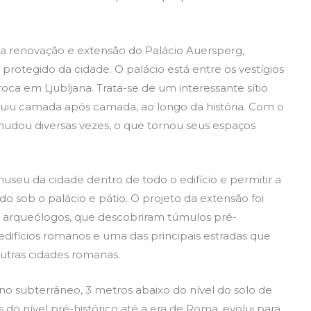
a renovação e extensão do Palácio Auersperg,
 protegido da cidade. O palácio está entre os vestígios
oca em Ljubljana. Trata-se de um interessante sítio
luiu camada após camada, ao longo da história. Com o
 mudou diversas vezes, o que tornou seus espaços
useu da cidade dentro de todo o edifício e permitir a
ado sob o palácio e pátio. O projeto da extensão foi
s arqueólogos, que descobriram túmulos pré-
 edifícios romanos e uma das principais estradas que
utras cidades romanas.
no subterrâneo, 3 metros abaixo do nível do solo de
 do nível pré-histórico até a era de Roma, evolui para