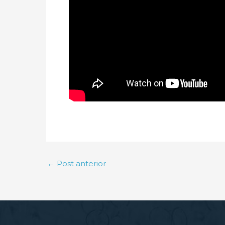
←
Post anterior