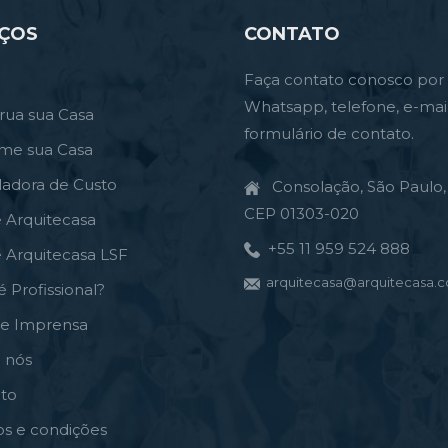
IÇOS
CONTATO
Faça contato conosco por
Whatsapp, telefone, e-mai
rua sua Casa
formulário de contato.
rme sua Casa
ladora de Custo
Consolação, São Paulo, 
CEP 01303-020
e Arquitecasa
+55 11 959 524 888
e Arquitecasa LSF
arquitecasa@arquitecasa.c
é Profissional?
de Imprensa
 nós
to
s e condições