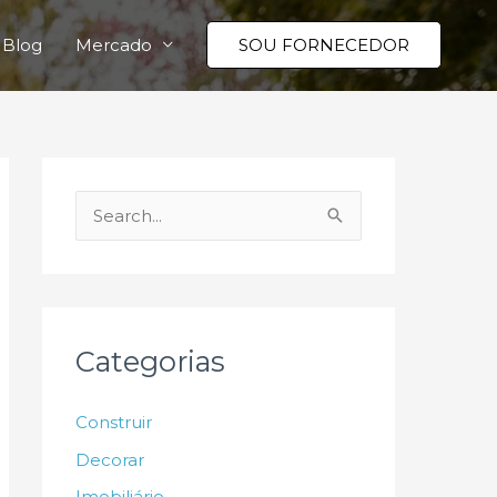
Blog
Mercado
SOU FORNECEDOR
P
e
s
q
u
Categorias
i
s
Construir
a
Decorar
r
Imobiliário