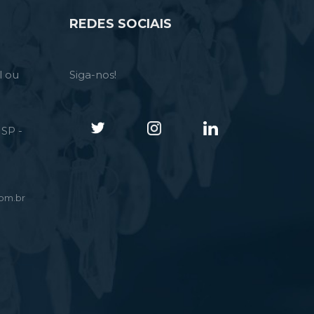
REDES SOCIAIS
l ou
Siga-nos!
SP -
om.br