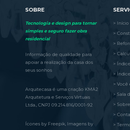
SOBRE
SERV
Tecnologia e design para tornar
> Início
simples e seguro fazer obra
> Const
residencial
> Refo
> Calcu
Informação de qualidade para
apoiar a realização da casa dos
> Índic
seus sonhos
> Índic
> Você 
Arquitecasa é uma criação KMA2
> Sala 
Arquitetura e Serviços Virtuais
> Sobre
Ltda., CNPJ 09.214.816/0001-92
> Conta
Ícones by Freepik, Imagens by
> Termo