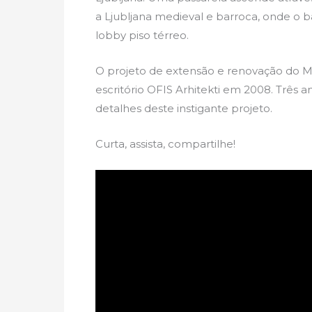
a Ljubljana medieval e barroca, onde o b
lobby piso térreo.
O projeto de extensão e renovação do Mu
escritório OFIS Arhitekti em 2008. Três a
detalhes deste instigante projeto.
Curta, assista, compartilhe!